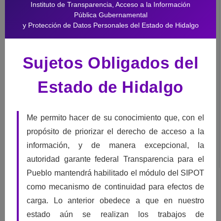
Instituto de Transparencia, Acceso a la Información
Pública Gubernamental
y Protección de Datos Personales del Estado de Hidalgo
¿Inconforme?
No te contestaron o no estas conforme solicita un
Sujetos Obligados del
Recurso de Revisión
Tú puedes interponer un recurso de revisión ante el ITAIH por la falta
Estado de Hidalgo
de respuesta o por no estar de acuerdo con ella, a través de la
Plataforma Nacional de Transparencia
, o por
escrito
descargando
Me permito hacer de su conocimiento que, con el
el
formato Recurso de Revisión Acceso a la información
.
propósito de priorizar el derecho de acceso a la
información, y de manera excepcional, la
autoridad garante federal Transparencia para el
Pueblo mantendrá habilitado el módulo del SIPOT
como mecanismo de continuidad para efectos de
carga. Lo anterior obedece a que en nuestro
Datos Personales
estado aún se realizan los trabajos de