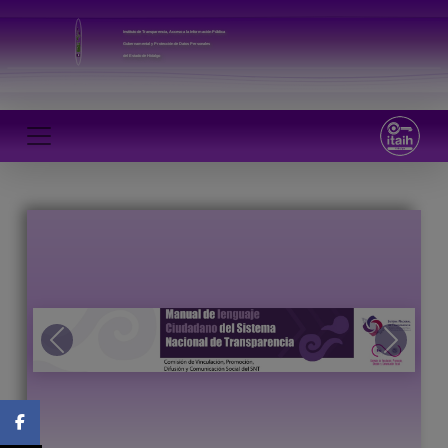
Instituto de Transparencia, Acceso a la Información Pública
Gubernamental y Protección de Datos Personales
del Estado de Hidalgo
Previous
Next
Facebook