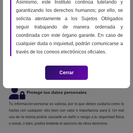
Asimismo, este Instituto continúa tutelando y
garantizando los derechos humanos; por ello, se
Tú puedes interponer un recurso de revisión ante el ITAIH por la falta
solicita atentamente a los Sujetos Obligados
de respuesta o por inconformarte por la misma, a través de la
seguir trabajando de manera ordenada y
Plataforma Nacional de Transparencia
, o por
escrito
descargando el
coordinada con este órgano garante. En caso de
formato de Recurso de Revisión Protección de Datos Personales
.
.
cualquier duda o inquietud, podrán comunicarse a
través de los correos electrónicos oficiales.
Cerrar
Protege tus datos personales
Tu información personal es valiosa, por lo que debes cuidarla como lo
harías con cualquier otro bien con valor e importancia para ti. Un mal
uso de la misma podría causarte un daño o riesgo a tu seguridad física
o moral, o bien, podría limitarte el ejercicio de otros derechos.