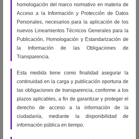
homologación del marco normativo en materia de
Acceso a la Información y Protección de Datos
Ejerce tu Derecho ARCO
Personales, necesarios para la aplicación de los
En cualquier momento, tú o tu representante podrán solicitar al
nuevos Lineamientos Técnicos Generales para la
responsable (ente público) el acceso, rectificación, cancelación u
Publicación, Homologación y Estandarización de
oposición respecto del tratamiento de los datos personales que le
la Información de las Obligaciones de
conciernen, a través de la
Plataforma Nacional de Transparencia
, o por
Transparencia.
escrito
descargando los formatos de Solicitud de
Acceso
,
Esta medida tiene como finalidad asegurar la
Rectificación
,
Cancelación
,
Oposición
.
continuidad en la carga y publicación oportuna de
las obligaciones de transparencia, conforme a los
plazos aplicables, a fin de garantizar y proteger el
derecho de acceso a la información de la
ciudadanía, mediante la disponibilidad de
¿No te atendieron?
información pública en tiempo.
No te atendieron interpón un Recurso de Revisión