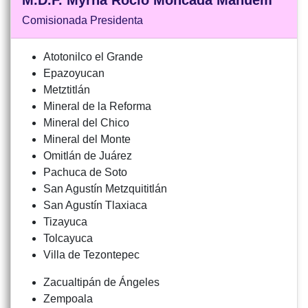
M.D.F. Myrna Rocío Moncada Mahuem
Comisionada Presidenta
Atotonilco el Grande
Epazoyucan
Metztitlán
Mineral de la Reforma
Mineral del Chico
Mineral del Monte
Omitlán de Juárez
Pachuca de Soto
San Agustín Metzquititlán
San Agustín Tlaxiaca
Tizayuca
Tolcayuca
Villa de Tezontepec
Zacualtipán de Ángeles
Zempoala