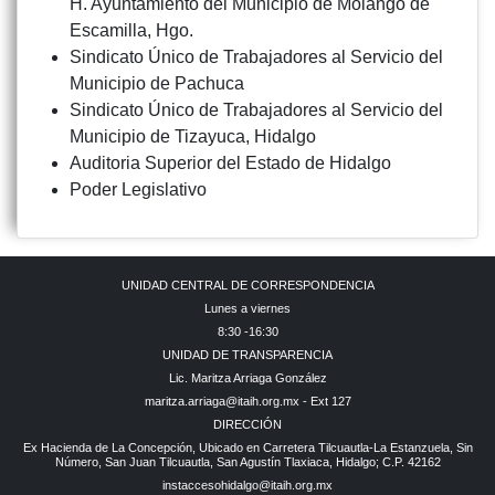
H. Ayuntamiento del Municipio de Molango de
Escamilla, Hgo.
Sindicato Único de Trabajadores al Servicio del
Municipio de Pachuca
Sindicato Único de Trabajadores al Servicio del
Municipio de Tizayuca, Hidalgo
Auditoria Superior del Estado de Hidalgo
Poder Legislativo
UNIDAD CENTRAL DE CORRESPONDENCIA
Lunes a viernes
8:30 -16:30
UNIDAD DE TRANSPARENCIA
Lic. Maritza Arriaga González
maritza.arriaga@itaih.org.mx - Ext 127
DIRECCIÓN
Ex Hacienda de La Concepción, Ubicado en Carretera Tilcuautla-La Estanzuela, Sin
Número, San Juan Tilcuautla, San Agustín Tlaxiaca, Hidalgo; C.P. 42162
instaccesohidalgo@itaih.org.mx