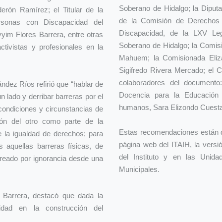
Soberano de Hidalgo; la Diputa
erón Ramírez; el Titular de la
de la Comisión de Derechos
rsonas con Discapacidad del
Discapacidad, de la LXV Leg
yim Flores Barrera, entre otras
Soberano de Hidalgo; la Comis
ctivistas y profesionales en la
Mahuem; la Comisionada Eliz
Sigifredo Rivera Mercado; el 
colaboradores del document
ndez Ríos refirió que “hablar de
Docencia para la Educación 
n lado y derribar barreras por el
humanos, Sara Elizondo Cuest
 condiciones y circunstancias de
ón del otro como parte de la
Estas recomendaciones están di
 la igualdad de derechos; para
página web del ITAIH, la versi
 aquellas barreras físicas, de
del Instituto y en las Unid
creado por ignorancia desde una
Municipales.
s Barrera, destacó que dada la
idad en la construcción del