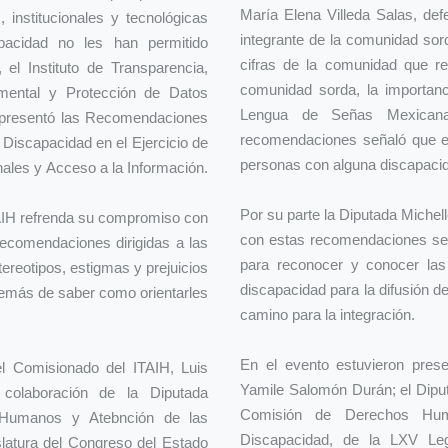
María Elena Villeda Salas, d
, institucionales y tecnológicas
integrante de la comunidad sor
acidad no les han permitido
cifras de la comunidad que rep
 el Instituto de Transparencia,
comunidad sorda, la importanci
mental y Protección de Datos
Lengua de Señas Mexicana
) presentó las Recomendaciones
recomendaciones señaló que e
Discapacidad en el Ejercicio de
personas con alguna discapacida
ales y Acceso a la Información.
Por su parte la Diputada Michel
TAIH refrenda su compromiso con
con estas recomendaciones se c
recomendaciones dirigidas a las
para reconocer y conocer las
ereotipos, estigmas y prejuicios
discapacidad para la difusión 
demás de saber como orientarles
camino para la integración.
En el evento estuvieron prese
 Comisionado del ITAIH, Luis
Yamile Salomón Durán; el Diput
colaboración de la Diputada
Comisión de Derechos Hu
 Humanos y Atebnción de las
Discapacidad, de la LXV Leg
latura del Congreso del Estado