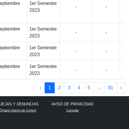
septiembre
1er Semestre
-
-
2023
septiembre
1er Semestre
-
-
2023
septiembre
1er Semestre
-
-
2023
septiembre
1er Semestre
-
-
2023
‹
1
2
3
4
5
...
91
›
UEJAS Y DENUNCIAS
AVISO DE PRIVACIDAD
Órgano Interno de Control
Consulta