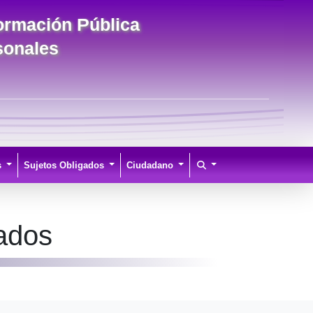
formación Pública
sonales
s
Sujetos Obligados
Ciudadano
ados