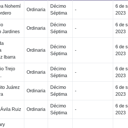
ea Nohemí
Décimo
6 de 
Ordinaria
-
ordero
Séptima
2023
io
Décimo
6 de 
Ordinaria
-
 Jardines
Séptima
2023
da
Décimo
6 de 
a
Ordinaria
-
Séptima
2023
z Ibarra
io Trejo
Décimo
6 de 
Ordinaria
-
.
Séptima
2023
ito Juárez
Décimo
6 de 
Ordinaria
-
ra
Séptima
2023
Décimo
6 de 
 Ávila Ruiz
Ordinaria
-
Séptima
2023
ary