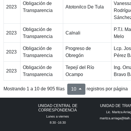
Obligación de
Vaness
2023
Atotonilco De Tula
Transparencia
Rodrígu
Sánche
Obligación de
P.T.I. M
2023
Calnali
Transparencia
Melo
Obligación de
Progreso de
Lcp. Jos
2023
Transparencia
Obregón
Pérez B
Obligación de
Tepejí del Río
Ing. Om
2023
Transparencia
Ocampo
Bravo B
Mostrando 1 a 10 de 905 filas
registros por página
10
UNIDAD CENTRAL DE
UNIDAD DE TRA
CORRESPONDENCIA
Lic. Maritza Arri
Lunes a viernes
maritza.arriaga@itaih
8:30 -16:30