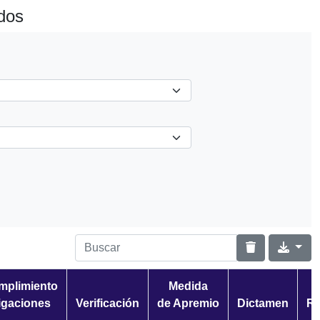
dos
umplimiento
Medida
igaciones
Verificación
de Apremio
Dictamen
Re