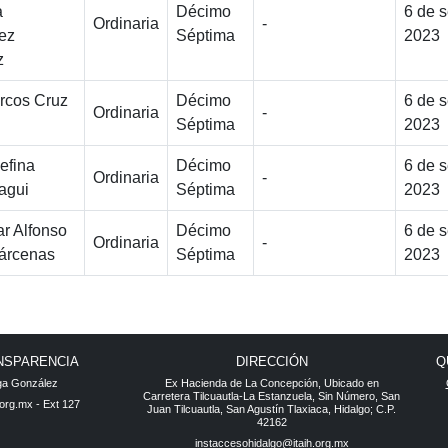
a
Décimo
6 de 
Ordinaria
-
ez
Séptima
2023
z
arcos Cruz
Décimo
6 de 
Ordinaria
-
Séptima
2023
efina
Décimo
6 de 
Ordinaria
-
agui
Séptima
2023
ar Alfonso
Décimo
6 de 
Ordinaria
-
árcenas
Séptima
2023
NSPARENCIA
DIRECCIÓN
Q
aga González
Ex Hacienda de La Concepción, Ubicado en
Carretera Tilcuautla-La Estanzuela, Sin Número, San
.org.mx - Ext 127
Juan Tilcuautla, San Agustín Tlaxiaca, Hidalgo; C.P.
42162
instaccesohidalgo@itaih.org.mx