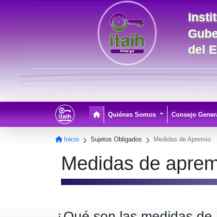
Inst
Gube
del 
Pagina Principal
Quiénes Somos
Consejo Gener
Inicio
Sujetos Obligados
Medidas de Apremio
Medidas de apremi
¿Qué son las medidas de