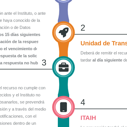
 ante el Instituto, o ante
e haya conocido de la
2
mación o de Datos
os 15 días siguientes
cación de la respuesta a
Unidad de Tran
 o el vencimiento del
Deberá de remitir el recu
espuesta de la solicitud
tardar
al día siguiente
de
3
a respuesta no hubiere
del recurso no cumple con
cidos y el Instituto no
4
bsanarlos, se prevendrá
asión y a través del medio
otificaciones, con el
ITAIH
siones dentro de un